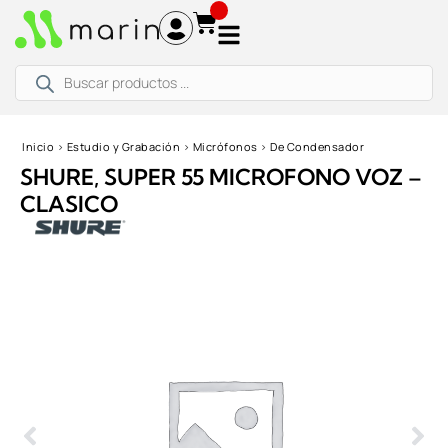
Ir
al
contenido
Búsqueda
de
productos
Inicio
›
Estudio y Grabación
›
Micrófonos
›
De Condensador
SHURE, SUPER 55 MICROFONO VOZ –
CLASICO