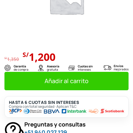
El
El
1,200
S/
precio
precio
S/
1,350
original
actual
Envíos
Garantía
Asesoría
Cuotas sin
mejorados
de compra
gratuita
intereses
era:
es:
S/1,350.
S/1,200.
Añadir al carrito
HASTA 6 CUOTAS SIN INTERESES
Compra con total seguridad · Aplican T&C
Preguntas y consultas
+51 940 027 129