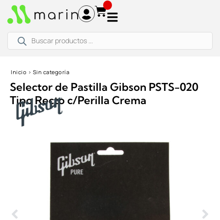
Ir
al
contenido
Búsqueda
de
productos
Inicio
›
Sin categoría
Selector de Pastilla Gibson PSTS-020
Tipo Recto c/Perilla Crema