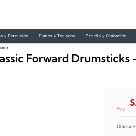
as y Percusión
Pianos y Teclados
Estudio y Grabación
tería
sic Forward Drumsticks –
S
S/
72
Classic 