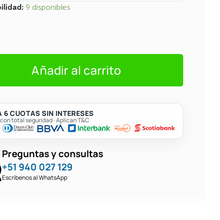
K,
ilidad:
9 disponibles
W
ks
Añadir al carrito
 6 CUOTAS SIN INTERESES
on total seguridad · Aplican T&C
Preguntas y consultas
+51 940 027 129
Escríbenos al WhatsApp