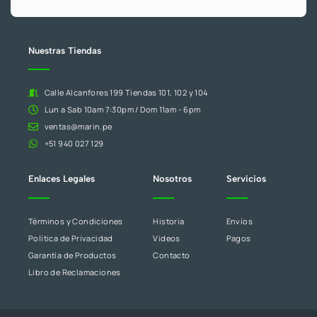
campo
en
blanco.
Nuestras Tiendas
Calle Alcanfores 199 Tiendas 101, 102 y 104
Lun a Sab 10am 7:30pm / Dom 11am - 6pm
ventas@marin.pe
+51 940 027 129
Enlaces Legales
Nosotros
Servicios
Términos y Condiciones
Historia
Envíos
Política de Privacidad
Videos
Pagos
Garantía de Productos
Contacto
Libro de Reclamaciones