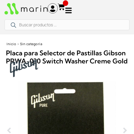
Ir
al
contenido
Búsqueda
de
productos
Inicio
›
Sin categoría
Placa para Selector de Pastillas Gibson
PRWA-030 Switch Washer Creme Gold