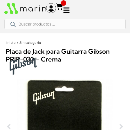
Ir
al
contenido
Búsqueda
de
productos
Inicio
›
Sin categoría
Placa de Jack para Guitarra Gibson
PRJP-030 – Crema