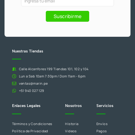
-
m
f
y
eres
Promociones
humano,
Suscribirme
deja
este
campo
en
blanco.
Nuestras Tiendas
Calle Alcanfores 199 Tiendas 101, 102 y 104
Lun a Sab 10am 7:30pm / Dom 11am - 6pm
ventas@marin.pe
+51 940 027 129
Enlaces Legales
Nosotros
Servicios
Términos y Condiciones
Historia
Envíos
Política de Privacidad
Videos
Pagos