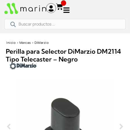
Ir
al
contenido
Búsqueda
de
productos
Inicio
›
Marcas
›
DiMarzio
Perilla para Selector DiMarzio DM2114
Tipo Telecaster – Negro