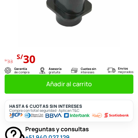
El
El
30
S/
precio
precio
S/
33
original
actual
Envíos
Garantía
Asesoría
Cuotas sin
mejorados
de compra
gratuita
intereses
era:
es:
S/33.
S/30.
Añadir al carrito
HASTA 6 CUOTAS SIN INTERESES
Compra con total seguridad · Aplican T&C
Preguntas y consultas
+51 940 027 129