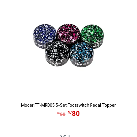
Mooer FT-MRB05 5-Set Footswitch Pedal Topper
E
E
S/
80
S/
88
l
l
p
p
r
r