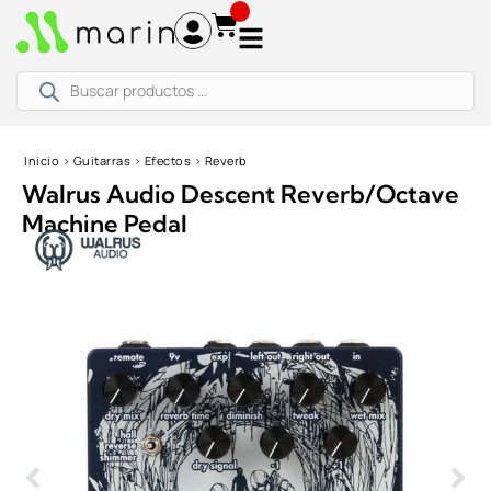
Ir
al
contenido
Búsqueda
de
productos
Inicio
›
Guitarras
›
Efectos
›
Reverb
Walrus Audio Descent Reverb/Octave
Machine Pedal