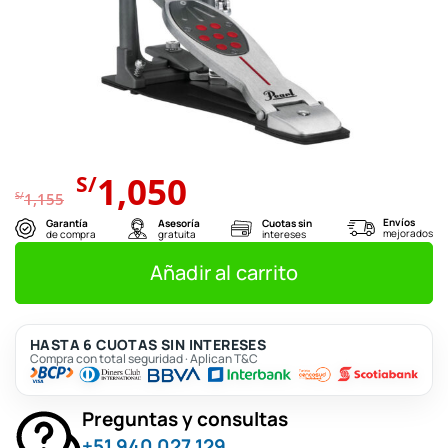
El
El
1,050
S/
precio
precio
S/
1,155
original
actual
Envíos
Garantía
Asesoría
Cuotas sin
mejorados
de compra
gratuita
intereses
era:
es:
S/1,155.
S/1,050.
Añadir al carrito
HASTA 6 CUOTAS SIN INTERESES
Compra con total seguridad · Aplican T&C
Preguntas y consultas
+51 940 027 129