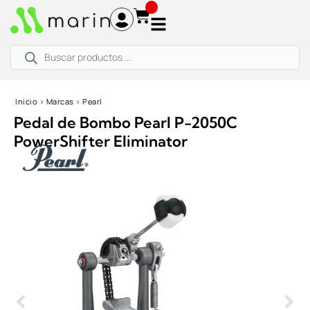
Ir
al
contenido
Búsqueda
de
productos
Inicio
›
Marcas
›
Pearl
Pedal de Bombo Pearl P-2050C
PowerShifter Eliminator