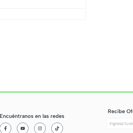
Recibe Of
Encuéntranos en las redes
Ofertas
Si
F
Y
I
T
a
o
n
i
y
eres