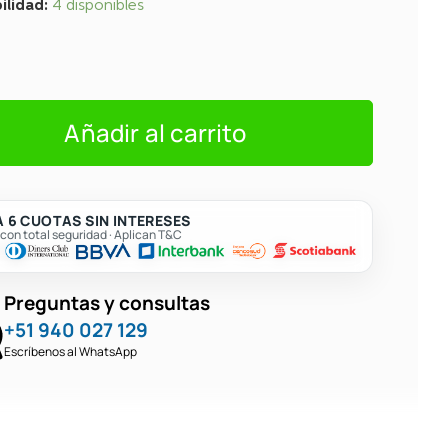
ilidad:
4 disponibles
E
Añadir al carrito
 6 CUOTAS SIN INTERESES
on total seguridad · Aplican T&C
Preguntas y consultas
+51 940 027 129
Escríbenos al WhatsApp