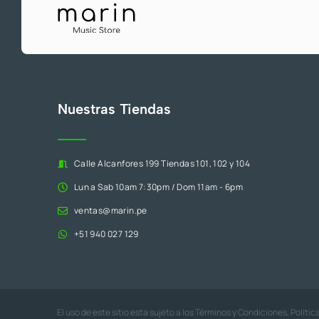
Nuestras Tiendas
Calle Alcanfores 199 Tiendas 101, 102 y 104
Lun a Sab 10am 7:30pm / Dom 11am - 6pm
ventas@marin.pe
+51 940 027 129
El uso de este sitio esta sujeto a los
Términos y Condiciones
,
Polític