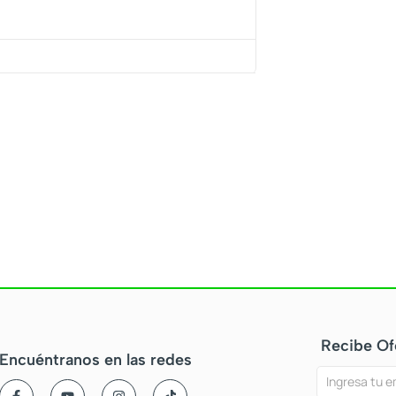
Recibe Of
Encuéntranos en las redes
Ofertas
Si
F
Y
I
T