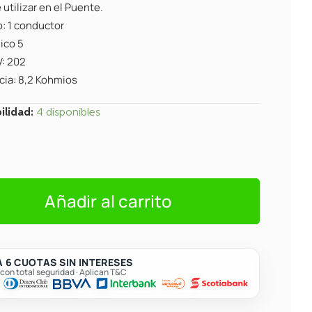
utilizar en el Puente.
: 1 conductor
ico 5
V: 202
cia: 8,2 Kohmios
ilidad:
4 disponibles
o
Añadir al carrito
 6 CUOTAS SIN INTERESES
on total seguridad · Aplican T&C