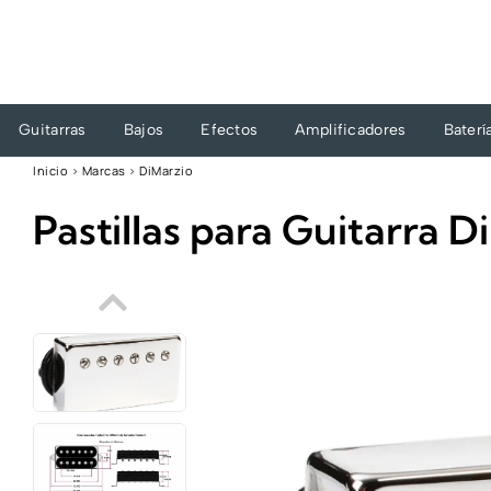
Ir
al
contenido
Guitarras
Bajos
Efectos
Amplificadores
Baterí
Inicio
›
Marcas
›
DiMarzio
Pastillas para Guitarra