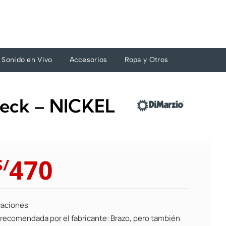
Sonido en Vivo
Accesorios
Ropa y Otros
Neck – NICKEL
El
El
470
S/
precio
precio
original
actual
era:
es:
caciones
S/517.
S/470.
 recomendada por el fabricante: Brazo, pero también