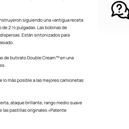
onstruyeron siguiendo una «antigua receta
 de 2 ½ pulgadas. Las bobinas de
ispersas. Están sintonizados para
masiado.
as de butirato Double Cream™ en una
es.
se lo más posible a las mejores camionetas
erta, ataque brillante, rango medio suave
e las pastillas originales «Patente