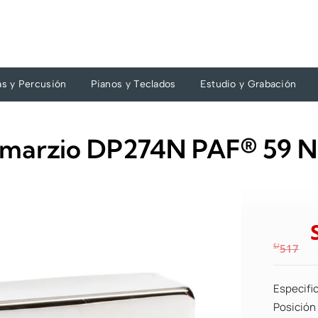
as y Percusión
Pianos y Teclados
Estudio y Grabación
 Dimarzio DP274N PAF® 59 
S/
517
Especifi
Posición