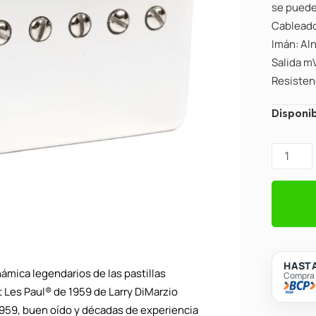
se puede 
Cableado
Imán: Aln
Salida m
Resisten
Pastillas
Disponib
para
Guitarra
Dimarzi
DP274N
PAF®
59
Neck
-
HASTA
ámica legendarios de las pastillas
Compra c
NICKEL
t Les Paul® de 1959 de Larry DiMarzio
cantidad
1959, buen oído y décadas de experiencia