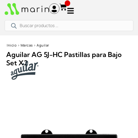
Ir
al
contenido
Búsqueda
de
productos
Inicio
›
Marcas
›
Aguilar
Aguilar AG 5J-HC Pastillas para Bajo
Set X2