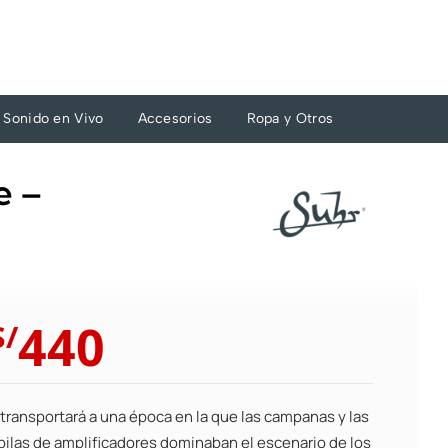
Sonido en Vivo
Accesorios
Ropa y Otros
e –
El
El
440
S/
precio
precio
original
actual
era:
es:
 transportará a una época en la que las campanas y las
S/484.
S/440.
pilas de amplificadores dominaban el escenario de los