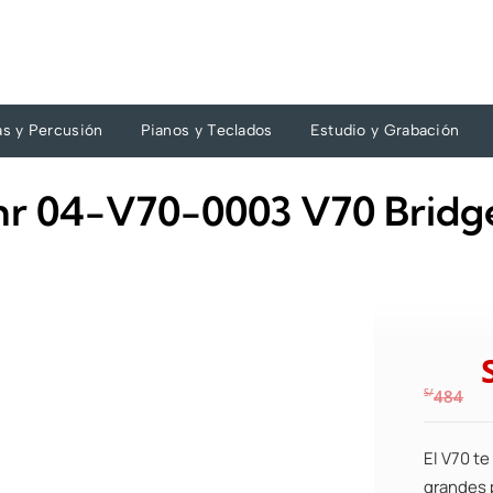
as y Percusión
Pianos y Teclados
Estudio y Grabación
Suhr 04-V70-0003 V70 Bridg
S/
484
El V70 te
grandes 