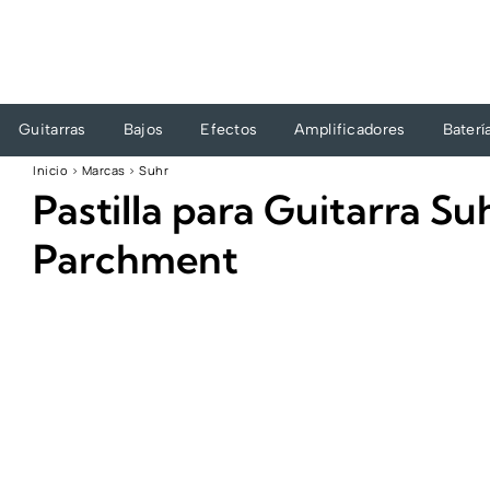
Ir
al
contenido
Guitarras
Bajos
Efectos
Amplificadores
Baterí
Inicio
›
Marcas
›
Suhr
Pastilla para Guitarra 
Parchment