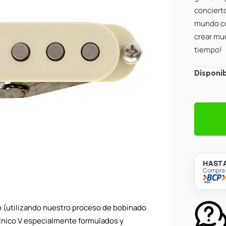
concierto
mundo co
crear muc
tiempo!
Pastilla
Disponib
para
Guitarra
Suhr
04-
V70-
0003
HASTA
V70
Compra c
Bridge
-
Parchme
n (utilizando nuestro proceso de bobinado
cantidad
lnico V especialmente formulados y