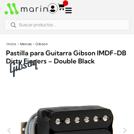
Ir
al
contenido
Búsqueda
de
productos
Inicio
›
Marcas
›
Gibson
Pastilla para Guitarra Gibson IMDF-DB
Dirty Fingers – Double Black