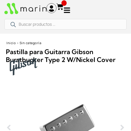
Ir
al
contenido
Búsqueda
de
productos
Inicio
›
Sin categoría
Pastilla para Guitarra Gibson
Burstbucker Type 2 W/Nickel Cover