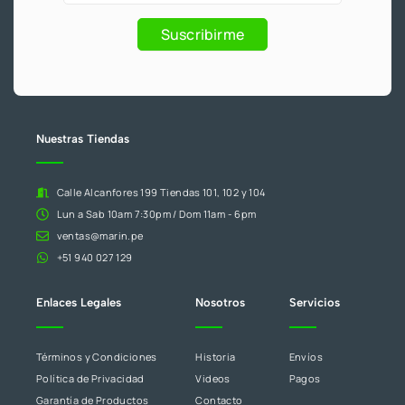
y
eres
Promociones
humano,
Suscribirme
deja
este
campo
en
blanco.
Nuestras Tiendas
Calle Alcanfores 199 Tiendas 101, 102 y 104
Lun a Sab 10am 7:30pm / Dom 11am - 6pm
ventas@marin.pe
+51 940 027 129
Enlaces Legales
Nosotros
Servicios
Términos y Condiciones
Historia
Envíos
Política de Privacidad
Videos
Pagos
Garantía de Productos
Contacto