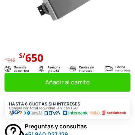
El
El
650
S/
precio
precio
S/
715
original
actual
Envíos
Garantía
Asesoría
Cuotas sin
mejorados
de compra
gratuita
intereses
era:
es:
S/715.
S/650.
Añadir al carrito
HASTA 6 CUOTAS SIN INTERESES
Compra con total seguridad · Aplican T&C
Preguntas y consultas
+51 940 027 129