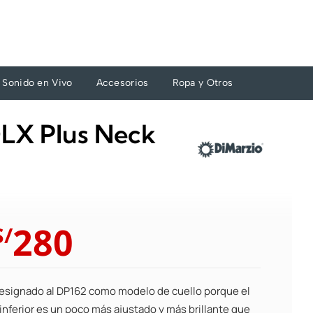
Sonido en Vivo
Accesorios
Ropa y Otros
DLX Plus Neck
El
El
280
S/
precio
precio
original
actual
era:
es:
signado al DP162 como modelo de cuello porque el
S/308.
S/280.
inferior es un poco más ajustado y más brillante que