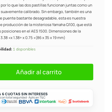
 por lo que las dos pastillas funcionan juntas como un
 suavemente calibrado. Sin embargo, también es una
 de puente bastante desagradable, esta es nuestra
de producción de la misteriosa Yamaha Q100, que está
 posiciones en el AES 1500. Dimensiones de la
 3.38 «x 1.38» x 0.75 «(86 x 35 x 19 mm)
ilidad:
1 disponibles
Añadir al carrito
o
K
 6 CUOTAS SIN INTERESES
on total seguridad · Aplican T&C