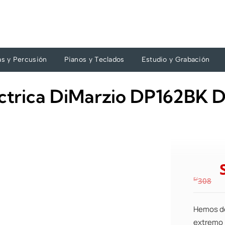
as y Percusión
Pianos y Teclados
Estudio y Grabación
léctrica DiMarzio DP162BK 
S/
308
Hemos de
extremo 