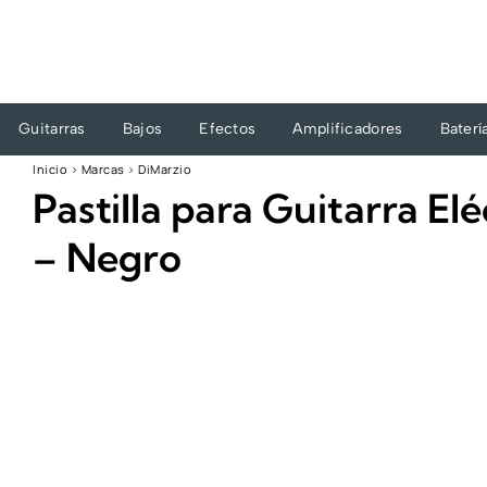
Ir
al
contenido
Guitarras
Bajos
Efectos
Amplificadores
Baterí
Inicio
›
Marcas
›
DiMarzio
Pastilla para Guitarra E
– Negro