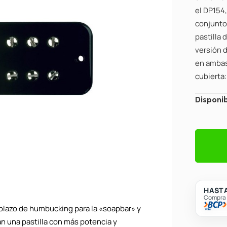
el DP154,
conjunto
pastilla
versión 
en ambas
cubierta:
Pastilla
Disponib
para
Guitarra
Eléctrica
DiMarzi
DP162B
DLX
HASTA
Plus
Compra c
Neck
plazo de humbucking para la «soapbar» y
-
 una pastilla con más potencia y