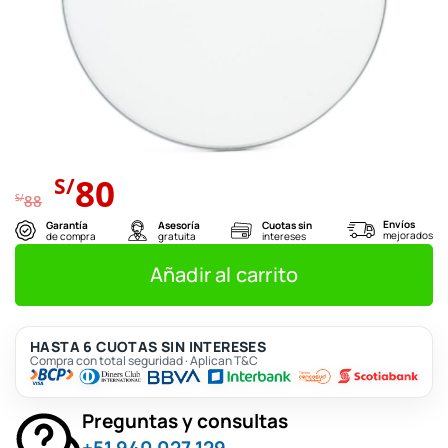
El
El
80
S/
precio
precio
S/
88
original
actual
Envíos
Garantía
Asesoría
Cuotas sin
mejorados
de compra
gratuita
intereses
era:
es:
S/88.
S/80.
Añadir al carrito
HASTA 6 CUOTAS SIN INTERESES
Compra con total seguridad · Aplican T&C
Preguntas y consultas