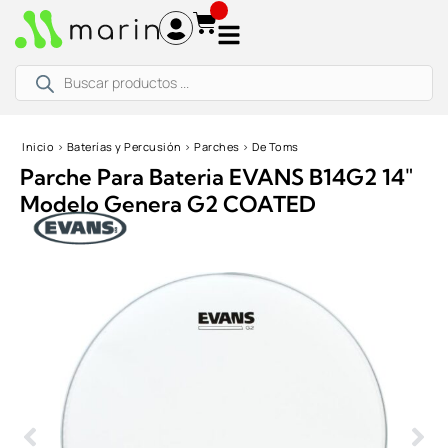
Ir
al
contenido
Búsqueda
de
productos
Inicio
›
Baterías y Percusión
›
Parches
›
De Toms
Parche Para Bateria EVANS B14G2 14″
Modelo Genera G2 COATED