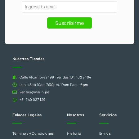
o
e
r
k
a
Ofertas
Si
-
m
f
y
eres
Promociones
humano,
Suscribirme
deja
este
campo
en
blanco.
Nuestras Tiendas
Calle Alcanfores 199 Tiendas 101, 102 y 104
Lun a Sab 10am 7:30pm / Dom 11am - 6pm
ventas@marin.pe
+51 940 027 129
Enlaces Legales
Nosotros
Servicios
Términos y Condiciones
Historia
Envíos