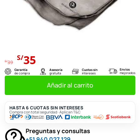
El
El
35
S/
precio
precio
S/
39
original
actual
Envíos
Garantía
Asesoría
Cuotas sin
mejorados
de compra
gratuita
intereses
era:
es:
S/39.
S/35.
Añadir al carrito
HASTA 6 CUOTAS SIN INTERESES
Compra con total seguridad · Aplican T&C
Preguntas y consultas
+51 940 027 129