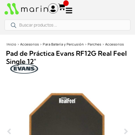
Ir
al
contenido
Búsqueda
de
productos
Inicio
›
Accesorios
›
Para Batería y Percusión
›
Parches
›
Accesorios
Pad de Práctica Evans RF12G Real Feel
Single 12″