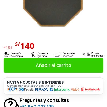
El
El
140
S/
precio
precio
S/
154
original
actual
Envíos
Garantía
Asesoría
Cuotas sin
mejorados
de compra
gratuita
intereses
era:
es:
S/154.
S/140.
Añadir al carrito
HASTA 6 CUOTAS SIN INTERESES
Compra con total seguridad · Aplican T&C
Preguntas y consultas
+51 940 027 129