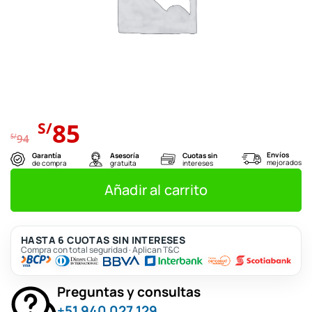
El
El
85
S/
precio
precio
S/
94
original
actual
Envíos
Garantía
Asesoría
Cuotas sin
mejorados
de compra
gratuita
intereses
era:
es:
S/94.
S/85.
Añadir al carrito
HASTA 6 CUOTAS SIN INTERESES
Compra con total seguridad · Aplican T&C
Preguntas y consultas
+51 940 027 129