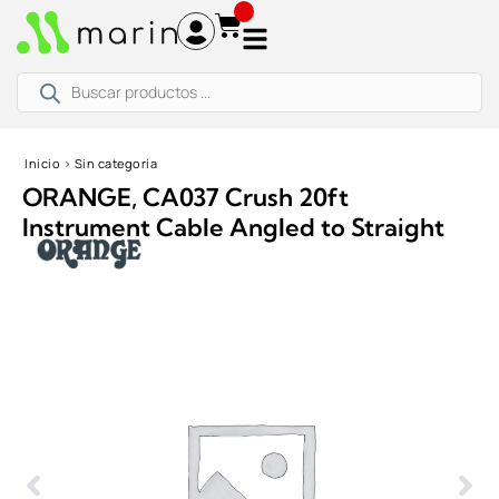
Ir
al
contenido
Búsqueda
de
productos
Inicio
›
Sin categoría
ORANGE, CA037 Crush 20ft
Instrument Cable Angled to Straight