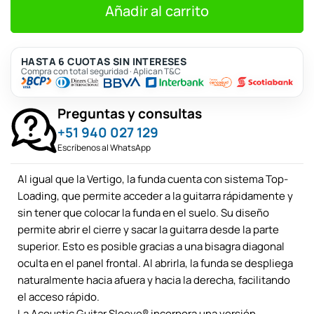
S/715.
S/650.
Añadir al carrito
HASTA 6 CUOTAS SIN INTERESES
Compra con total seguridad · Aplican T&C
Preguntas y consultas
+51 940 027 129
Escríbenos al WhatsApp
Al igual que la Vertigo, la funda cuenta con sistema Top-
Loading, que permite acceder a la guitarra rápidamente y
sin tener que colocar la funda en el suelo. Su diseño
permite abrir el cierre y sacar la guitarra desde la parte
superior. Esto es posible gracias a una bisagra diagonal
oculta en el panel frontal. Al abrirla, la funda se despliega
naturalmente hacia afuera y hacia la derecha, facilitando
el acceso rápido.
La Acoustic Guitar Sleeve® incorpora una versión