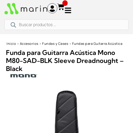
Ir
al
contenido
Búsqueda
de
productos
Inicio
›
Accesorios
›
Fundas y Cases
›
Fundas para Guitarra Acústica
Funda para Guitarra Acústica Mono
M80-SAD-BLK Sleeve Dreadnought –
Black