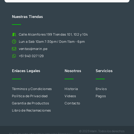
campo
en
blanco.
Nuestras Tiendas
Calle Alcanfores 199 Tiendas 101, 102 y 104
Lun a Sab 10am 7:30pm / Dom 11am - 6pm
ventas@marin.pe
+51 940 027 129
Enlaces Legales
Nosotros
Servicios
Términos y Condiciones
Historia
Envíos
Política de Privacidad
Videos
Pagos
Garantía de Productos
Contacto
Libro de Reclamaciones
© 2023 Marin. Todos los derechos
El uso de este sitio esta sujeto a los
Términos y