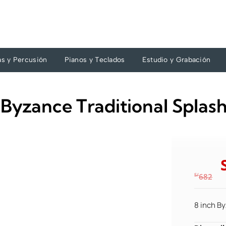
as y Percusión
Pianos y Teclados
Estudio y Grabación
ch Byzance Traditional Spla
S/
682
8 inch B