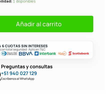
ilidad:
1 disponibles
Añadir al carrito
al
 6 CUOTAS SIN INTERESES
on total seguridad · Aplican T&C
Preguntas y consultas
+51 940 027 129
Escríbenos al WhatsApp