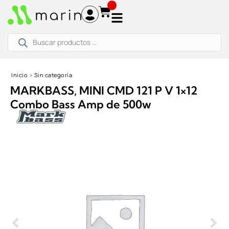
Ir
al
contenido
Búsqueda
de
productos
Inicio
›
Sin categoría
MARKBASS, MINI CMD 121 P V 1×12
Combo Bass Amp de 500w