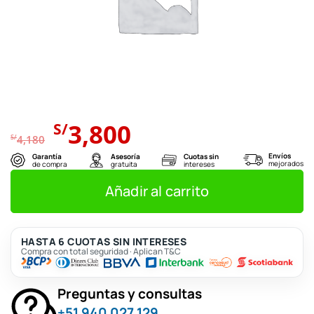
El
El
3,800
S/
precio
precio
S/
4,180
original
actual
Envíos
Garantía
Asesoría
Cuotas sin
mejorados
de compra
gratuita
intereses
era:
es:
S/4,180.
S/3,800.
Añadir al carrito
HASTA 6 CUOTAS SIN INTERESES
Compra con total seguridad · Aplican T&C
Preguntas y consultas
+51 940 027 129