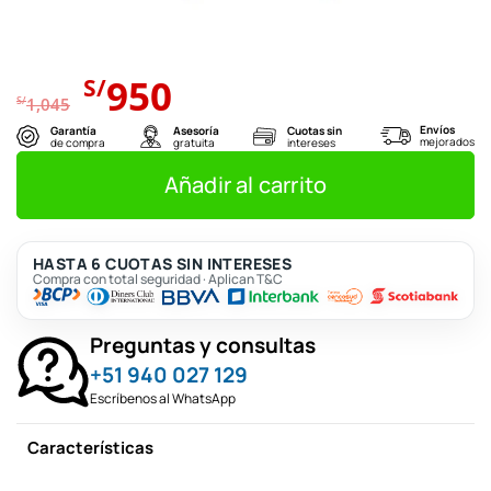
El
El
950
S/
precio
precio
S/
1,045
original
actual
Envíos
Garantía
Asesoría
Cuotas sin
mejorados
de compra
gratuita
intereses
era:
es:
S/1,045.
S/950.
Añadir al carrito
HASTA 6 CUOTAS SIN INTERESES
Compra con total seguridad · Aplican T&C
Preguntas y consultas
+51 940 027 129
Escríbenos al WhatsApp
Características