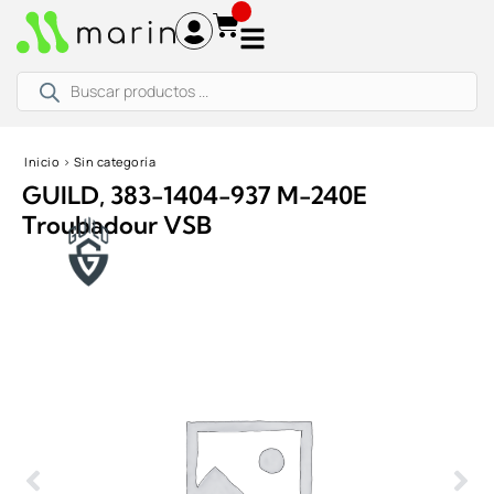
Ir
al
contenido
Búsqueda
de
productos
Inicio
›
Sin categoría
GUILD, 383-1404-937 M-240E
Troubadour VSB