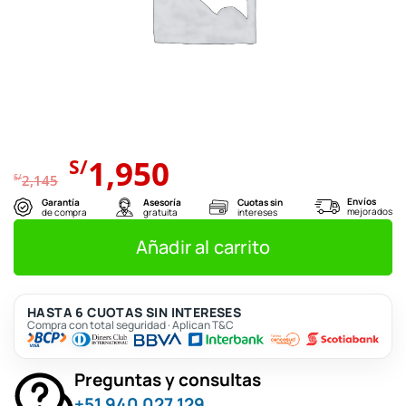
El
El
1,950
S/
precio
precio
S/
2,145
original
actual
Envíos
Garantía
Asesoría
Cuotas sin
mejorados
de compra
gratuita
intereses
era:
es:
S/2,145.
S/1,950.
Añadir al carrito
HASTA 6 CUOTAS SIN INTERESES
Compra con total seguridad · Aplican T&C
Preguntas y consultas
+51 940 027 129