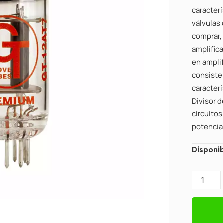
caracterí
válvulas
comprar,
amplific
en ampli
consiste
caracterí
Divisor 
circuito
potencia 
Válvula
Disponib
Groove
Tubes,
555011
GT-
12AT7