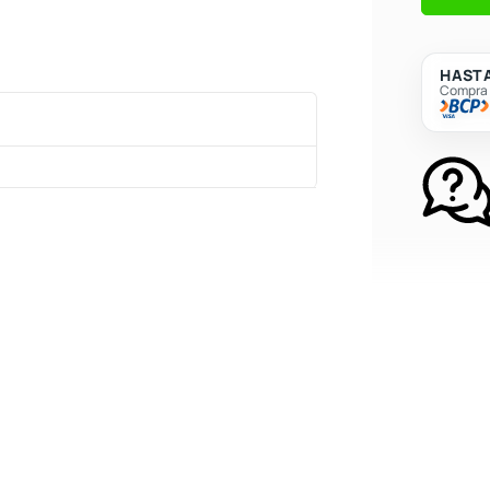
para
Pre-
amplific
HASTA
Compra c
cantidad