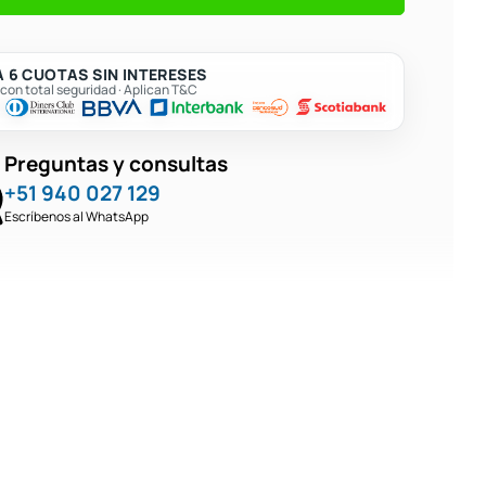
ador
 6 CUOTAS SIN INTERESES
on total seguridad · Aplican T&C
Preguntas y consultas
+51 940 027 129
Escríbenos al WhatsApp