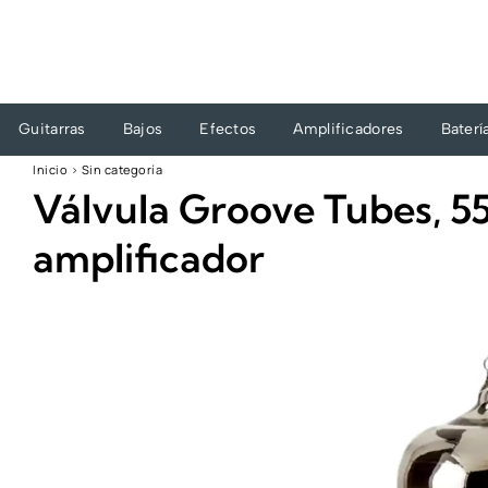
Ir
al
contenido
Guitarras
Bajos
Efectos
Amplificadores
Baterí
Inicio
›
Sin categoría
Válvula Groove Tubes, 5
amplificador