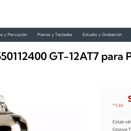
as y Percusión
Pianos y Teclados
Estudio y Grabación
550112400 GT-12AT7 para 
S/
138
Estas vá
Groove T