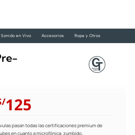
Sonido en Vivo
Accesorios
Ropa y Otros
Pre-
El
El
125
S/
precio
precio
original
actual
era:
es:
lvulas pasan todas las certificaciones premium de
S/138.
S/125.
ubes en cuanto a microfónica, zumbido,