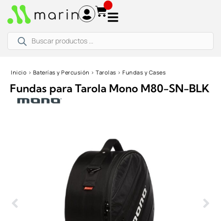
Ir
al
contenido
Búsqueda
de
productos
Inicio
›
Baterías y Percusión
›
Tarolas
›
Fundas y Cases
Fundas para Tarola Mono M80-SN-BLK