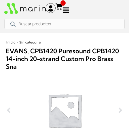
Ir
al
contenido
Búsqueda
de
productos
Inicio
›
Sin categoría
EVANS, CPB1420 Puresound CPB1420
14-inch 20-strand Custom Pro Brass
Snare Wires