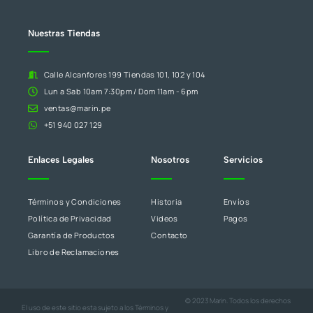
en
blanco.
Nuestras Tiendas
Calle Alcanfores 199 Tiendas 101, 102 y 104
Lun a Sab 10am 7:30pm / Dom 11am - 6pm
ventas@marin.pe
+51 940 027 129
Enlaces Legales
Nosotros
Servicios
Términos y Condiciones
Historia
Envíos
Política de Privacidad
Videos
Pagos
Garantía de Productos
Contacto
Libro de Reclamaciones
© 2023 Marin. Todos los derechos
El uso de este sitio esta sujeto a los
Términos y