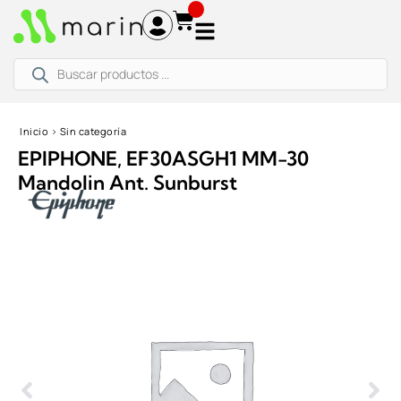
Ir
al
contenido
Búsqueda
de
productos
Inicio
›
Sin categoría
EPIPHONE, EF30ASGH1 MM-30
Mandolin Ant. Sunburst