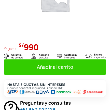
El
El
990
S/
precio
precio
S/
1,089
original
actual
Envíos
Garantía
Asesoría
Cuotas sin
mejorados
de compra
gratuita
intereses
era:
es:
S/1,089.
S/990.
Añadir al carrito
HASTA 6 CUOTAS SIN INTERESES
Compra con total seguridad · Aplican T&C
Preguntas y consultas
+51 940 027 129