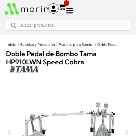
Ir
al
contenido
Búsqueda
de
productos
Inicio
›
Baterías y Percusión
›
Pedales para Bombo
›
Doble Pedal
Doble Pedal de Bombo Tama
HP910LWN Speed Cobra