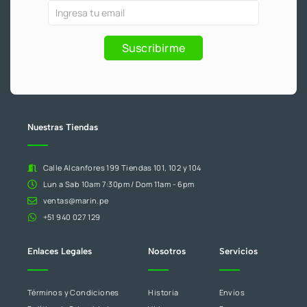
k
a
Ofertas
Si
-
m
f
y
eres
Promociones
humano,
Suscribirme
deja
este
campo
en
blanco.
Nuestras Tiendas
Calle Alcanfores 199 Tiendas 101, 102 y 104
Lun a Sab 10am 7:30pm / Dom 11am - 6pm
ventas@marin.pe
+51 940 027 129
Enlaces Legales
Nosotros
Servicios
Términos y Condiciones
Historia
Envíos