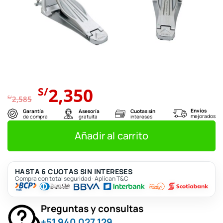
El
El
2,350
S/
precio
precio
S/
2,585
original
actual
Envíos
Garantía
Asesoría
Cuotas sin
mejorados
de compra
gratuita
intereses
era:
es:
S/2,585.
S/2,350.
Añadir al carrito
HASTA 6 CUOTAS SIN INTERESES
Compra con total seguridad · Aplican T&C
Preguntas y consultas
+51 940 027 129