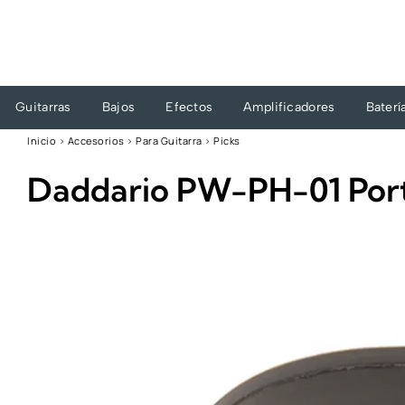
Ir
al
contenido
Guitarras
Bajos
Efectos
Amplificadores
Baterí
Inicio
›
Accesorios
›
Para Guitarra
›
Picks
Daddario PW-PH-01 Por