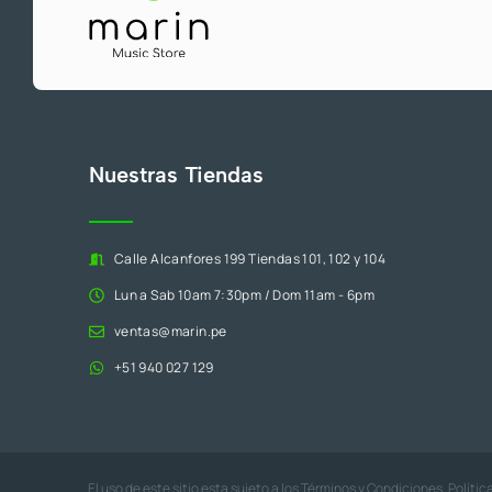
Nuestras Tiendas
Calle Alcanfores 199 Tiendas 101, 102 y 104
Lun a Sab 10am 7:30pm / Dom 11am - 6pm
ventas@marin.pe
+51 940 027 129
El uso de este sitio esta sujeto a los
Términos y Condiciones
,
Polític