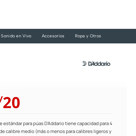
Sonido en Vivo
Accesorios
Ropa y Otros
El
El
20
/
precio
precio
original
actual
era:
es:
te estándar para púas D’Addario tiene capacidad para 4
S/22.
S/20.
de calibre medio (más o menos para calibres ligeros y