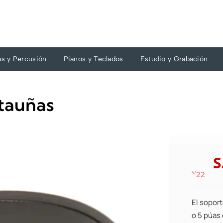
as y Percusión
Pianos y Teclados
Estudio y Grabación
tauñas
S
S/
22
El sopor
o 5 púas 