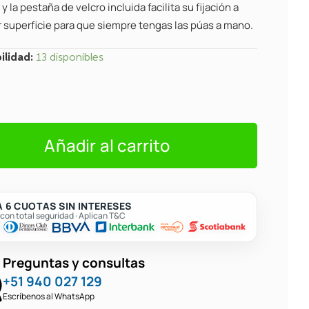
y la pestaña de velcro incluida facilita su fijación a
r superficie para que siempre tengas las púas a mano.
o
ilidad:
13 disponibles
as
Añadir al carrito
 6 CUOTAS SIN INTERESES
on total seguridad · Aplican T&C
Preguntas y consultas
+51 940 027 129
Escríbenos al WhatsApp