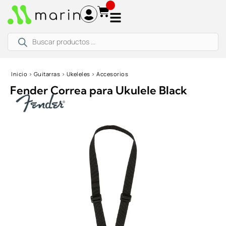
Ir
al
contenido
Búsqueda
de
productos
Inicio
›
Guitarras
›
Ukeleles
›
Accesorios
Fender Correa para Ukulele Black