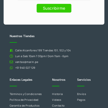
.
Promociones
humano,
Suscribirme
deja
este
campo
en
blanco.
Nuestras Tiendas
Calle Alcanfores 199 Tiendas 101, 102 y 104
Lun a Sab 10am 7:30pm / Dom 11am - 6pm
ventas@marin.pe
+51 940 027 129
Enlaces Legales
Nosotros
Servicios
Términos y Condiciones
Historia
Envíos
Política de Privacidad
Videos
Pagos
Garantía de Productos
Contacto