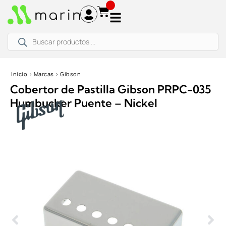
Ir
al
contenido
Búsqueda
de
productos
Inicio
›
Marcas
›
Gibson
Cobertor de Pastilla Gibson PRPC-035
Humbucker Puente – Nickel