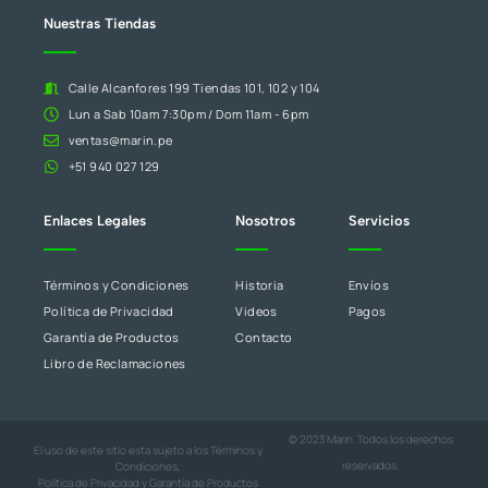
blanco.
Nuestras Tiendas
Calle Alcanfores 199 Tiendas 101, 102 y 104
Lun a Sab 10am 7:30pm / Dom 11am - 6pm
ventas@marin.pe
+51 940 027 129
Enlaces Legales
Nosotros
Servicios
Términos y Condiciones
Historia
Envíos
Política de Privacidad
Videos
Pagos
Garantía de Productos
Contacto
Libro de Reclamaciones
© 2023 Marin. Todos los derechos
El uso de este sitio esta sujeto a los
Términos y
reservados.
Condiciones
,
Política de Privacidad
y
Garantía de Productos