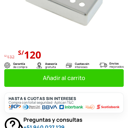
El
El
120
S/
precio
precio
S/
132
original
actual
Envíos
Garantía
Asesoría
Cuotas sin
mejorados
de compra
gratuita
intereses
era:
es:
S/132.
S/120.
Añadir al carrito
HASTA 6 CUOTAS SIN INTERESES
Compra con total seguridad · Aplican T&C
Preguntas y consultas
+51 940 027 129