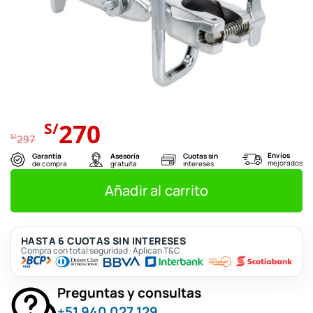
El
El
270
S/
precio
precio
S/
297
original
actual
Envíos
Garantía
Asesoría
Cuotas sin
mejorados
de compra
gratuita
intereses
era:
es:
S/297.
S/270.
Añadir al carrito
HASTA 6 CUOTAS SIN INTERESES
Compra con total seguridad · Aplican T&C
Preguntas y consultas
+51 940 027 129