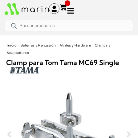
Ir
al
contenido
Búsqueda
de
productos
Inicio
›
Baterías y Percusión
›
Atriles y Hardware
›
Clamps y
Adaptadores
Clamp para Tom Tama MC69 Single