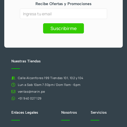
b
u
a
o
Recibe Ofertas y Promociones
o
b
g
k
o
e
r
k
a
Ofertas
Si
-
m
f
y
eres
Promociones
humano,
Suscribirme
deja
este
campo
en
blanco.
Nuestras Tiendas
Calle Alcanfores 199 Tiendas 101, 102 y 104
Lun a Sab 10am 7:30pm / Dom 11am - 6pm
ventas@marin.pe
+51 940 027 129
Enlaces Legales
Nosotros
Servicios