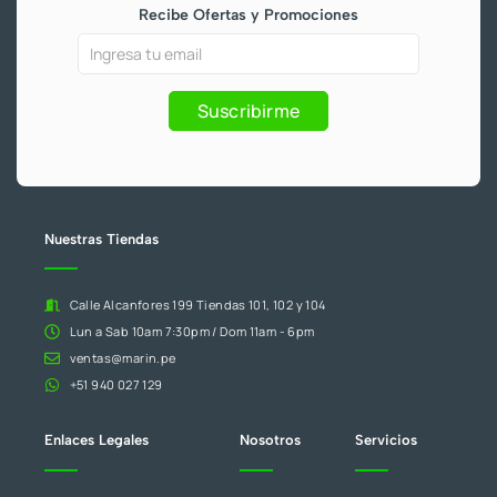
b
u
a
o
Recibe Ofertas y Promociones
o
b
g
k
o
e
r
k
a
Ofertas
Si
-
m
f
y
eres
Promociones
humano,
Suscribirme
deja
este
campo
en
blanco.
Nuestras Tiendas
Calle Alcanfores 199 Tiendas 101, 102 y 104
Lun a Sab 10am 7:30pm / Dom 11am - 6pm
ventas@marin.pe
+51 940 027 129
Enlaces Legales
Nosotros
Servicios