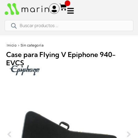
Ir
al
contenido
Búsqueda
de
productos
Inicio
›
Sin categoría
Case para Flying V Epiphone 940-
EVCS