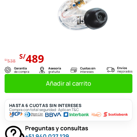
El
El
489
S/
precio
precio
S/
538
original
actual
Envíos
Garantía
Asesoría
Cuotas sin
mejorados
de compra
gratuita
intereses
era:
es:
S/538.
S/489.
Añadir al carrito
HASTA 6 CUOTAS SIN INTERESES
Compra con total seguridad · Aplican T&C
Preguntas y consultas
+51 940 027 129