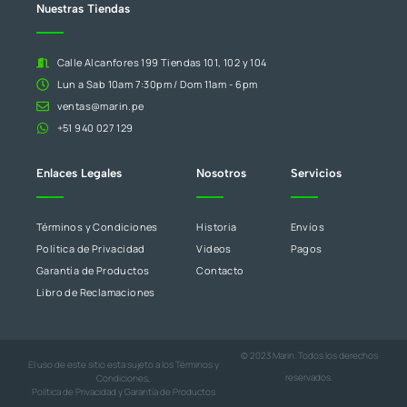
blanco.
Nuestras Tiendas
Calle Alcanfores 199 Tiendas 101, 102 y 104
Lun a Sab 10am 7:30pm / Dom 11am - 6pm
ventas@marin.pe
+51 940 027 129
Enlaces Legales
Nosotros
Servicios
Términos y Condiciones
Historia
Envíos
Política de Privacidad
Videos
Pagos
Garantía de Productos
Contacto
Libro de Reclamaciones
© 2023 Marin. Todos los derechos
El uso de este sitio esta sujeto a los
Términos y
reservados.
Condiciones
,
Política de Privacidad
y
Garantía de Productos