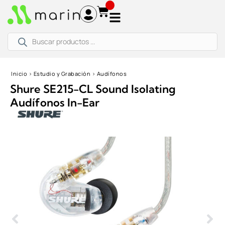
Ir
al
contenido
Búsqueda
de
productos
Inicio
›
Estudio y Grabación
›
Audífonos
Shure SE215-CL Sound Isolating
Audífonos In-Ear