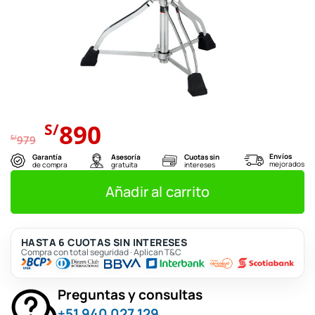
El
El
890
S/
precio
precio
S/
979
original
actual
Envíos
Garantía
Asesoría
Cuotas sin
mejorados
de compra
gratuita
intereses
era:
es:
S/979.
S/890.
Añadir al carrito
HASTA 6 CUOTAS SIN INTERESES
Compra con total seguridad · Aplican T&C
Preguntas y consultas
+51 940 027 129