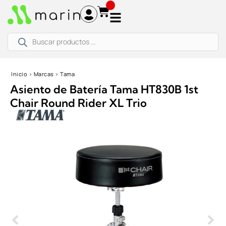
Ir
al
contenido
Búsqueda
de
productos
Inicio
›
Marcas
›
Tama
Asiento de Batería Tama HT830B 1st
Chair Round Rider XL Trio