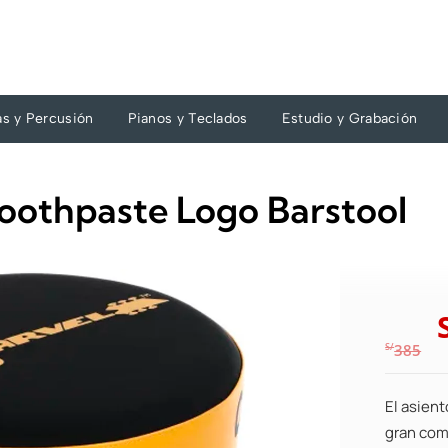
as y Percusión
Pianos y Teclados
Estudio y Grabación
Toothpaste Logo Barstool
S/
385
El asient
gran como