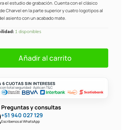
ra el estudio de grabación. Cuenta con el clásico
de Charvel en la parte superior y cuatro logotipos al
del asiento con un acabado mate.
ilidad:
1 disponibles
Añadir al carrito
ste
 6 CUOTAS SIN INTERESES
on total seguridad · Aplican T&C
Preguntas y consultas
+51 940 027 129
Escríbenos al WhatsApp