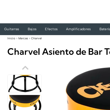
Ir
al
contenido
Guitarras
Bajos
Efectos
Amplificadores
Baterí
Inicio
›
Marcas
›
Charvel
Charvel Asiento de Bar 