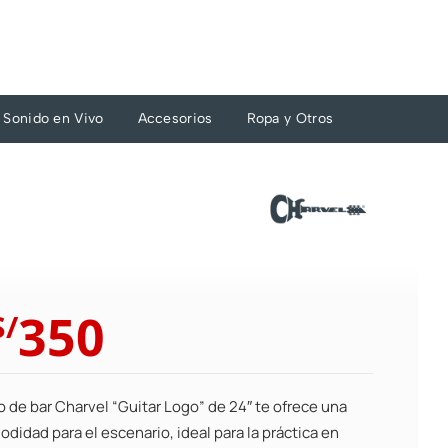
Sonido en Vivo
Accesorios
Ropa y Otros
El
El
350
S/
precio
precio
original
actual
era:
es:
o de bar Charvel “Guitar Logo” de 24″ te ofrece una
S/385.
S/350.
didad para el escenario, ideal para la práctica en