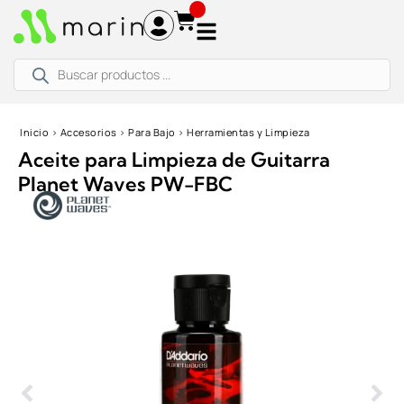
Ir
al
contenido
Búsqueda
de
productos
Inicio
›
Accesorios
›
Para Bajo
›
Herramientas y Limpieza
Aceite para Limpieza de Guitarra
Planet Waves PW-FBC