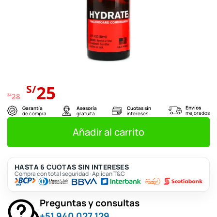
El
El
25
S/
precio
precio
S/
28
original
actual
Envíos
Garantía
Asesoría
Cuotas sin
mejorados
de compra
gratuita
intereses
era:
es:
S/28.
S/25.
Añadir al carrito
HASTA 6 CUOTAS SIN INTERESES
Compra con total seguridad · Aplican T&C
Preguntas y consultas
+51 940 027 129