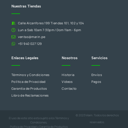
blanco.
Nuestras Tiendas
Calle Alcanfores 199 Tiendas 101, 102 y 104
Lun a Sab 10am 7:30pm / Dom 11am - 6pm
ventas@marin.pe
+51 940 027 129
Enlaces Legales
Nosotros
Servicios
Términos y Condiciones
Historia
Envíos
Política de Privacidad
Videos
Pagos
Garantía de Productos
Contacto
Libro de Reclamaciones
© 2023 Marin. Todos los derechos
El uso de este sitio esta sujeto a los
Términos y
reservados.
Condiciones
,
Política de Privacidad
y
Garantía de Productos