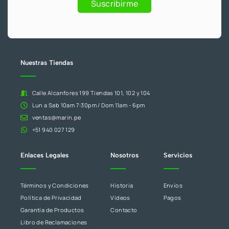
Suscribirme
deja
este
campo
en
blanco.
Nuestras Tiendas
Calle Alcanfores 199 Tiendas 101, 102 y 104
Lun a Sab 10am 7:30pm / Dom 11am - 6pm
ventas@marin.pe
+51 940 027 129
Enlaces Legales
Nosotros
Servicios
Términos y Condiciones
Historia
Envíos
Política de Privacidad
Videos
Pagos
Garantía de Productos
Contacto
Libro de Reclamaciones