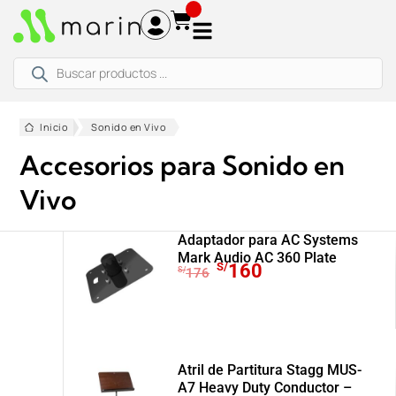
Ir
al
contenido
Búsqueda
de
productos
Inicio
Sonido en Vivo
Accesorios para Sonido en
Vivo
Adaptador para AC Systems
Mark Audio AC 360 Plate
E
E
S/
160
S/
176
l
l
p
p
r
r
e
e
c
c
Atril de Partitura Stagg MUS-
A7 Heavy Duty Conductor –
i
i