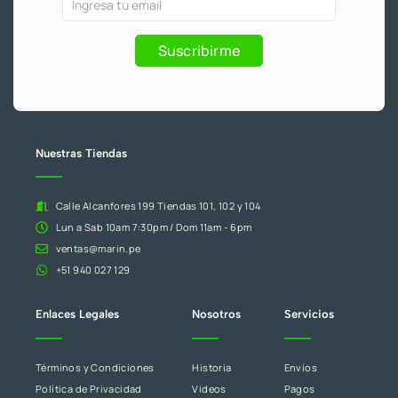
1
-
m
f
y
6
eres
Promociones
.
humano,
Suscribirme
deja
este
campo
en
blanco.
Nuestras Tiendas
Calle Alcanfores 199 Tiendas 101, 102 y 104
Lun a Sab 10am 7:30pm / Dom 11am - 6pm
ventas@marin.pe
+51 940 027 129
Enlaces Legales
Nosotros
Servicios
Términos y Condiciones
Historia
Envíos
Política de Privacidad
Videos
Pagos