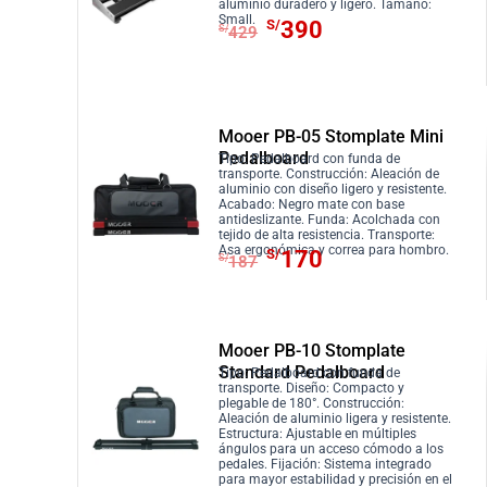
l
s
5
aluminio duradero y ligero. Tamaño:
o
a
E
E
Small.
e
:
S/
390
S/
429
0
r
c
l
l
r
S
.
i
t
p
p
a
/
g
u
r
r
:
9
i
a
e
e
S
2
Mooer PB-05 Stomplate Mini
n
l
c
c
/
0
Pedalboard
Tipo: Pedalboard con funda de
a
e
i
i
transporte. Construcción: Aleación de
1
.
aluminio con diseño ligero y resistente.
l
s
o
o
,
Acabado: Negro mate con base
antideslizante. Funda: Acolchada con
e
:
o
a
0
tejido de alta resistencia. Transporte:
r
S
E
E
Asa ergonómica y correa para hombro.
r
c
S/
170
5
S/
187
a
/
l
l
i
t
0
:
7
p
p
g
u
.
S
3
r
r
i
a
Mooer PB-10 Stomplate
/
0
e
e
n
l
Standard Pedalboard
Tipo: Pedalboard con funda de
8
.
c
c
a
e
transporte. Diseño: Compacto y
0
i
i
plegable de 180°. Construcción:
l
s
Aleación de aluminio ligera y resistente.
3
o
o
Estructura: Ajustable en múltiples
e
:
ángulos para un acceso cómodo a los
.
o
a
r
S
pedales. Fijación: Sistema integrado
para mayor estabilidad y precisión en el