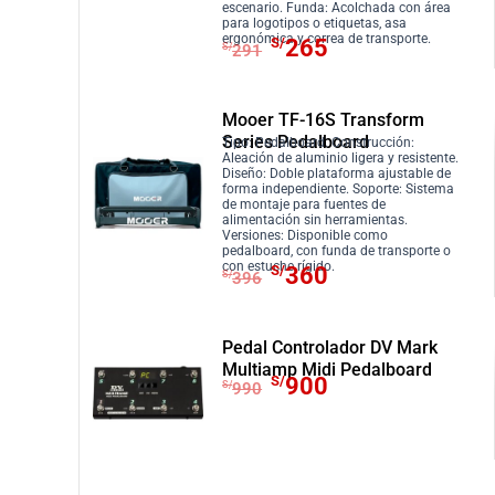
r
c
a
/
escenario. Funda: Acolchada con área
i
t
para logotipos o etiquetas, asa
:
3
E
E
ergonómica y correa de transporte.
S/
265
g
u
S/
291
S
9
l
l
i
a
/
0
p
p
n
l
4
.
r
r
Mooer TF-16S Transform
a
e
2
Series Pedalboard
e
e
Tipo: Pedalboard. Construcción:
l
s
Aleación de aluminio ligera y resistente.
9
c
c
Diseño: Doble plataforma ajustable de
e
:
.
forma independiente. Soporte: Sistema
i
i
de montaje para fuentes de
r
S
alimentación sin herramientas.
o
o
a
/
Versiones: Disponible como
o
a
pedalboard, con funda de transporte o
:
1
E
E
con estuche rígido.
S/
360
r
c
S/
396
S
7
l
l
i
t
/
0
p
p
g
u
1
.
r
r
Pedal Controlador DV Mark
i
a
8
Multiamp Midi Pedalboard
e
e
E
E
n
l
S/
900
S/
990
7
c
c
l
l
a
e
.
i
i
p
p
l
s
o
o
r
r
e
:
o
a
e
e
r
S