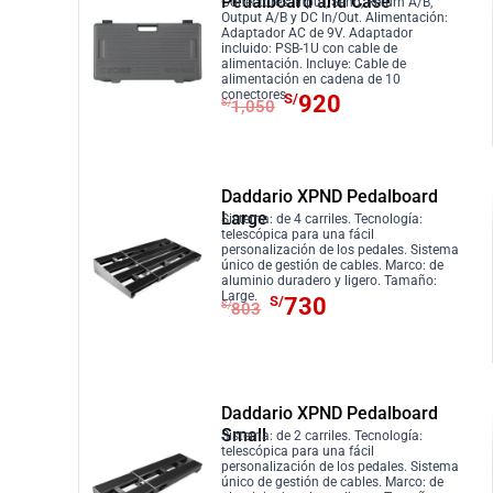
e
e
Pedalboard and Case
Conectores: Input, Send, Return A/B,
Output A/B y DC In/Out. Alimentación:
c
c
Adaptador AC de 9V. Adaptador
i
i
incluido: PSB-1U con cable de
alimentación. Incluye: Cable de
o
o
alimentación en cadena de 10
E
E
conectores.
S/
920
o
a
S/
1,050
l
l
r
c
p
p
i
t
r
r
g
u
Daddario XPND Pedalboard
e
e
i
a
Large
Sistema: de 4 carriles. Tecnología:
c
c
n
l
telescópica para una fácil
i
i
personalización de los pedales. Sistema
a
e
único de gestión de cables. Marco: de
o
o
aluminio duradero y ligero. Tamaño:
l
s
E
E
Large.
S/
730
o
a
S/
803
e
:
l
l
r
c
r
S
p
p
i
t
a
/
r
r
g
u
:
2
e
e
i
a
Daddario XPND Pedalboard
S
9
c
c
Small
n
l
Sistema: de 2 carriles. Tecnología:
/
5
i
i
telescópica para una fácil
a
e
personalización de los pedales. Sistema
3
.
o
o
único de gestión de cables. Marco: de