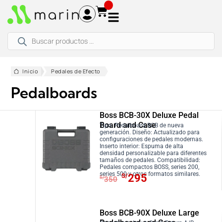
Ir
al
contenido
Búsqueda
de
productos
Inicio
Pedales de Efecto
Pedalboards
Boss BCB-30X Deluxe Pedal
Board and Case
Tipo: Pedalboard BCB de nueva
generación. Diseño: Actualizado para
configuraciones de pedales modernas.
Inserto interior: Espuma de alta
densidad personalizable para diferentes
tamaños de pedales. Compatibilidad:
Pedales compactos BOSS, series 200,
E
E
series 500 y otros formatos similares.
S/
295
S/
350
l
l
p
p
r
r
Boss BCB-90X Deluxe Large