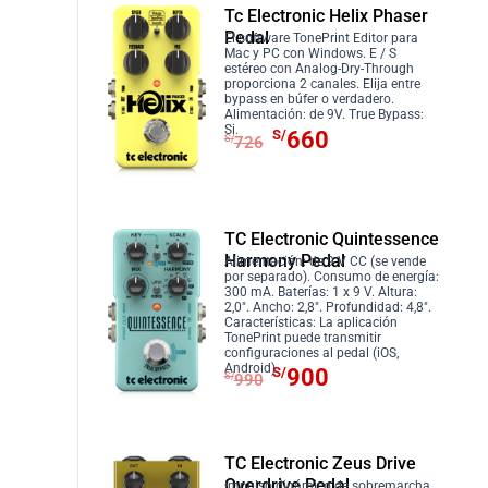
r
S
r
r
Tc Electronic Helix Phaser
i
t
a
/
Pedal
e
e
El software TonePrint Editor para
g
u
Mac y PC con Windows. E / S
:
5
c
c
i
a
estéreo con Analog-Dry-Through
S
4
proporciona 2 canales. Elija entre
i
i
n
l
bypass en búfer o verdadero.
/
0
Alimentación: de 9V. True Bypass:
o
o
a
e
E
E
Si.
S/
660
5
.
S/
726
o
a
l
s
l
l
9
r
c
e
:
p
p
4
i
t
r
S
r
r
.
g
u
a
/
e
e
TC Electronic Quintessence
i
a
:
6
c
c
Harmony Pedal
Alimentación: de 9 V CC (se vende
n
l
por separado). Consumo de energía:
S
2
i
i
300 mA. Baterías: 1 x 9 V. Altura:
a
e
/
0
2,0″. Ancho: 2,8″. Profundidad: 4,8″.
o
o
Características: La aplicación
l
s
6
.
o
a
TonePrint puede transmitir
e
:
configuraciones al pedal (iOS,
8
r
c
E
E
Android).
S/
900
r
S
S/
990
2
i
t
l
l
a
/
.
g
u
p
p
:
1
i
a
r
r
S
,
TC Electronic Zeus Drive
n
l
e
e
/
4
Overdrive Pedal
Impulso dinámico de sobremarcha.