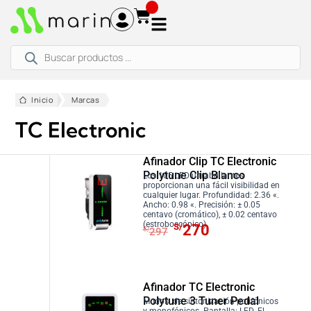
Ir
al
contenido
Búsqueda
de
productos
Inicio
Marcas
TC Electronic
Afinador Clip TC Electronic
Polytune Clip Blanco
Los 105 LED ultrabrillantes
proporcionan una fácil visibilidad en
cualquier lugar. Profundidad: 2.36 «.
Ancho: 0.98 «. Precisión: ± 0.05
centavo (cromático), ± 0.02 centavo
E
E
(estroboscópico).
S/
270
S/
297
l
l
p
p
r
r
Afinador TC Electronic
e
e
Polytune 3 Tuner Pedal
Modos: de sintonización polifónicos
c
c