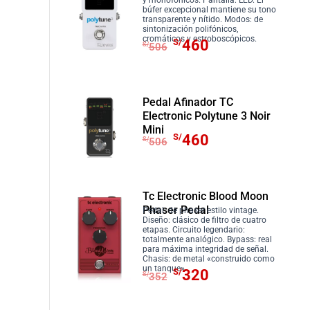
y monofónicos. Pantalla: LED. El
búfer excepcional mantiene su tono
i
i
transparente y nítido. Modos: de
o
o
sintonización polifónicos,
E
E
cromáticos y estroboscópicos.
S/
460
o
a
S/
506
l
l
r
c
p
p
i
t
r
r
g
u
Pedal Afinador TC
e
e
i
a
Electronic Polytune 3 Noir
c
c
n
l
Mini
E
E
S/
460
i
i
S/
506
a
e
l
l
o
o
l
s
p
p
o
a
e
:
r
r
r
c
r
S
Tc Electronic Blood Moon
e
e
i
t
Phaser Pedal
a
/
Pedal: de phaser estilo vintage.
c
c
g
u
Diseño: clásico de filtro de cuatro
:
2
etapas. Circuito legendario:
i
i
i
a
totalmente analógico. Bypass: real
S
7
o
o
para máxima integridad de señal.
n
l
Chasis: de metal «construido como
/
0
o
a
E
E
un tanque».
a
e
S/
320
S/
352
2
.
r
c
l
l
l
s
9
i
t
p
p
e
: