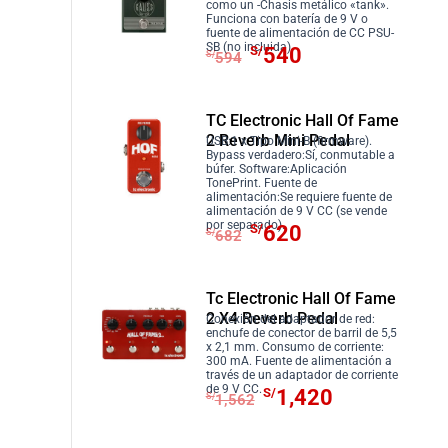
l
s
o
a
como un -Chasis metálico «tank».
3
.
Funciona con batería de 9 V o
e
:
r
c
fuente de alimentación de CC PSU-
5
E
E
SB (no incluida).
S/
540
r
S
i
t
S/
594
2
l
l
a
/
g
u
.
p
p
:
9
i
a
r
r
TC Electronic Hall Of Fame
S
0
n
l
2 Reverb Mini Pedal
e
e
USB:1 x Tipo Mini-B (firmware).
/
0
a
e
Bypass verdadero:Sí, conmutable a
c
c
búfer. Software:Aplicación
9
.
l
s
TonePrint. Fuente de
i
i
9
e
:
alimentación:Se requiere fuente de
alimentación de 9 V CC (se vende
o
o
0
r
S
E
E
por separado).
S/
620
S/
682
o
a
.
a
/
l
l
r
c
:
3
p
p
i
t
S
2
r
r
Tc Electronic Hall Of Fame
g
u
2 X4 Reverb Pedal
/
0
e
e
Conexión del adaptador de red:
i
a
enchufe de conector de barril de 5,5
3
.
c
c
x 2,1 mm. Consumo de corriente:
n
l
300 mA. Fuente de alimentación a
5
i
i
través de un adaptador de corriente
a
e
E
E
2
de 9 V CC.
o
o
S/
1,420
S/
1,562
l
s
l
l
.
o
a
e
:
p
p
r
c