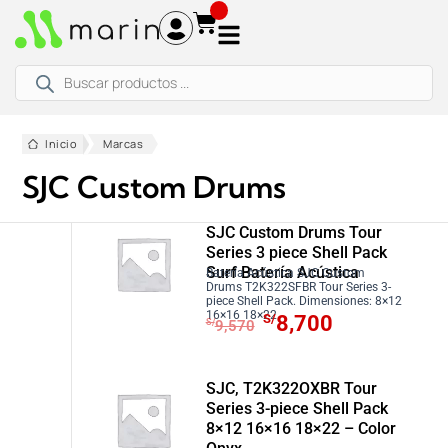
Ir
al
contenido
Búsqueda
de
productos
Inicio
Marcas
SJC Custom Drums
SJC Custom Drums Tour
Series 3 piece Shell Pack
Surf Batería Acústica
Batería Acústica SJC Custom
Drums T2K322SFBR Tour Series 3-
piece Shell Pack. Dimensiones: 8×12
E
E
16×16 18×22
S/
8,700
S/
9,570
l
l
p
p
r
r
SJC, T2K322OXBR Tour
Series 3-piece Shell Pack
e
e
8×12 16×16 18×22 – Color
c
c