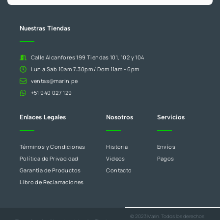
campo
en
blanco.
Nuestras Tiendas
Calle Alcanfores 199 Tiendas 101, 102 y 104
Lun a Sab 10am 7:30pm / Dom 11am - 6pm
ventas@marin.pe
+51 940 027 129
Enlaces Legales
Nosotros
Servicios
Términos y Condiciones
Historia
Envíos
Política de Privacidad
Videos
Pagos
Garantía de Productos
Contacto
Libro de Reclamaciones
© 2023 Marin. Todos los derechos