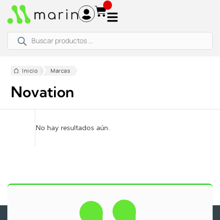
Ir
al
contenido
Búsqueda
de
productos
Inicio
Marcas
Novation
No hay resultados aún.