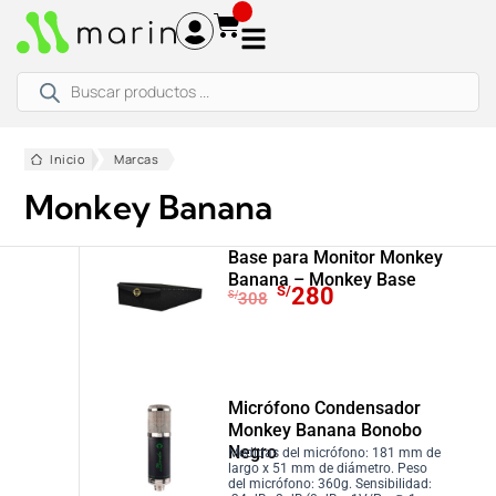
Ir
al
contenido
Búsqueda
de
productos
Inicio
Marcas
Monkey Banana
Base para Monitor Monkey
Banana – Monkey Base
E
E
S/
280
S/
308
l
l
p
p
r
r
e
e
Micrófono Condensador
c
c
Monkey Banana Bonobo
i
i
Negro
Medidas del micrófono: 181 mm de
largo x 51 mm de diámetro. Peso
o
o
del micrófono: 360g. Sensibilidad: