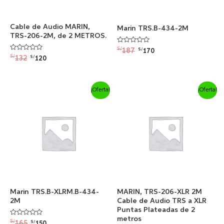
Cable de Audio MARIN,
Marin TRS.B-434-2M
TRS-206-2M, de 2 METROS.
Valorado
S/
187
S/
170
con
Valorado
S/
132
S/
120
0
con
de
0
5
de
5
El
El
El
El
¡Oferta!
¡Oferta!
precio
precio
precio
precio
original
actual
original
actual
era:
es:
era:
es:
S/165.
S/150.
S/132.
S/120.
Marin TRS.B-XLRM.B-434-
MARIN, TRS-206-XLR 2M
2M
Cable de Audio TRS a XLR
Puntas Plateadas de 2
metros
Valorado
S/
165
S/
150