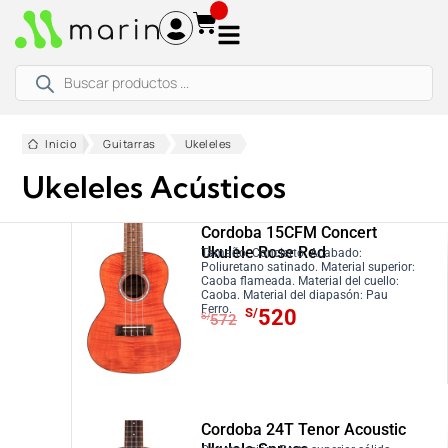
Ir
al
contenido
Búsqueda
de
productos
Inicio
Guitarras
Ukeleles
Ukeleles Acústicos
Cordoba 15CFM Concert
Ukulele Rose Red
Tamaño: Concierto. Acabado:
Poliuretano satinado. Material superior:
Caoba flameada. Material del cuello:
Caoba. Material del diapasón: Pau
E
E
Ferro.
S/
520
S/
572
l
l
p
p
r
r
e
e
c
c
Cordoba 24T Tenor Acoustic