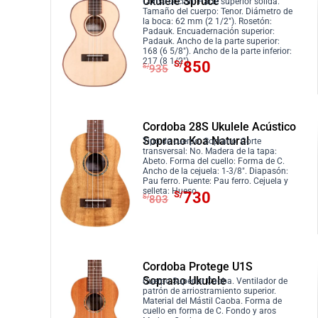
Ukulele Spruce
i
i
Construcción: Parte superior sólida.
Tamaño del cuerpo: Tenor. Diámetro de
o
o
la boca: 62 mm (2 1/2″). Rosetón:
Padauk. Encuadernación superior:
o
a
Padauk. Ancho de la parte superior:
168 (6 5/8″). Ancho de la parte inferior:
r
c
E
E
217 (8 1/2″).
S/
850
S/
935
i
t
l
l
g
u
p
p
i
a
r
r
n
l
Cordoba 28S Ukulele Acústico
e
e
a
e
Soprano Koa Natural
Tipo de cuerpo: Soprano. Corte
c
c
transversal: No. Madera de la tapa:
l
s
i
i
Abeto. Forma del cuello: Forma de C.
Ancho de la cejuela: 1-3/8″. Diapasón:
e
:
o
o
Pau ferro. Puente: Pau ferro. Cejuela y
r
S
E
E
selleta: Hueso.
S/
730
o
a
S/
803
a
/
l
l
r
c
:
5
p
p
i
t
S
2
r
r
g
u
/
0
e
e
i
a
Cordoba Protege U1S
5
.
c
c
Soprano Ukulele
n
l
Cuerpo Superior Caoba. Ventilador de
7
i
i
patrón de arriostramiento superior.
a
e
Material del Mástil Caoba. Forma de
2
o
o
cuello en forma de C. Fondo y aros