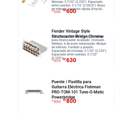
o
o
Montaje: 2-7/32″ (2.220″). Espaciado
o
a
entre cuerdas: 2-1/16″ (2.0625″). Brazo
E
E
de trémolo: Inserción rápida (Pop-In).
S/
600
r
c
S/
660
l
l
i
t
p
p
g
u
r
r
i
a
Fender Vintage Style
e
e
Stratocaster Bridge Chrome
n
l
Tipo: Puente de trémolo estilo vintage
c
c
para Stratocaster. Acabado: Cromado.
a
e
Selletas: 6 de acero estampado. Bloque
i
i
de trémolo: Fundido a presión.
l
s
Espaciado de montaje: 2-7/32″ (2.220″).
o
o
e
:
Espaciado entre cuerdas: 2-7/32″
E
E
o
a
(2.220″).
S/
630
S/
693
r
S
l
l
r
c
a
/
p
p
i
t
:
7
r
r
g
u
S
6
Puente / Pastilla para
e
e
i
a
/
0
Guitarra Eléctrica Fishman
c
c
n
l
8
.
PRO-TOM-101 Tune-O-Matic
i
i
a
e
Powerbridge
3
E
E
S/
800
o
o
l
s
S/
880
6
l
l
o
a
e
:
.
p
p
r
c
r
S