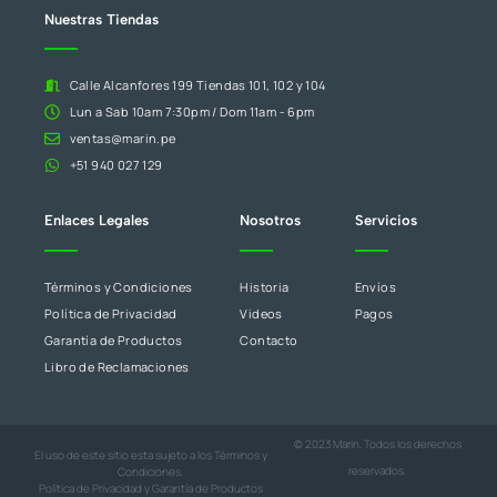
blanco.
Nuestras Tiendas
Calle Alcanfores 199 Tiendas 101, 102 y 104
Lun a Sab 10am 7:30pm / Dom 11am - 6pm
ventas@marin.pe
+51 940 027 129
Enlaces Legales
Nosotros
Servicios
Términos y Condiciones
Historia
Envíos
Política de Privacidad
Videos
Pagos
Garantía de Productos
Contacto
Libro de Reclamaciones
© 2023 Marin. Todos los derechos
El uso de este sitio esta sujeto a los
Términos y
reservados.
Condiciones
,
Política de Privacidad
y
Garantía de Productos