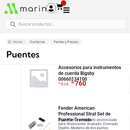
Ir
al
contenido
Búsqueda
de
productos
Inicio
Guitarras
Partes y Piezas
Puentes
Accesorios para instrumentos
de cuerda Bigsby
00660134100
E
E
S/
760
S/
836
l
l
p
p
r
r
Fender American
e
e
Professional Strat Set de
c
c
Puente Tremolo
Tipo: Puente de trémolo sincronizado
i
i
para Stratocaster. Acabado: Cromado.
Diseño: Moderno de dos puntos.