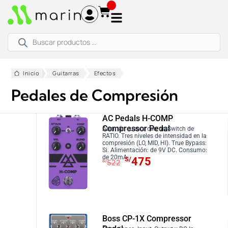
Ir
al
contenido
Búsqueda
de
productos
Inicio
Guitarras
Efectos
Pedales de Compresión
AC Pedals H-COMP
Compressor Pedal
Además cuenta con un Switch de
RATIO. Tres niveles de intensidad en la
compresión (LO, MID, HI). True Bypass:
Si. Alimentación: de 9V DC. Consumo:
E
E
de 20mA.
S/
475
S/
522
l
l
p
p
r
r
e
e
c
c
Boss CP-1X Compressor