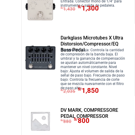
o
o
Entrada: Conector mono de 1/4″ para
.
r
S
E
E
instrumento o salida de pedalera.
S/
1,300
o
a
S/
1,430
a
/
l
l
r
c
:
8
p
p
i
t
S
7
r
r
g
u
/
0
e
e
i
a
Darkglass Microtubes X Ultra
9
.
c
c
Distorsion/Compressor/EQ
n
l
5
i
i
Bass Pedal
Compresión baja: Controla la cantidad
a
e
de compresión de la banda baja. El
0
o
o
l
s
umbral y la ganancia de compensación
.
o
a
se ajustan automáticamente para
e
:
mantener un nivel constante. Nivel
r
c
bajo: Ajusta el volumen de salida de la
r
S
señal de paso bajo. Frecuencia de paso
i
t
bajo: Controla la frecuencia de corte
a
/
que se mezcla nuevamente con el filtro
g
u
:
5
E
E
de paso alto.
S/
1,850
S/
2,035
i
a
S
7
l
l
n
l
/
5
p
p
a
e
6
.
r
r
DV MARK, COMPRESSORE
l
s
PEDAL COMPRESSOR
3
e
e
E
E
S/
800
e
:
S/
880
0
c
c
l
l
r
S
.
i
i
p
p