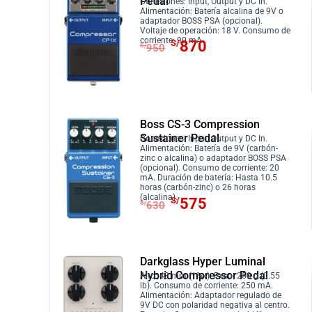
Pedal
i
i
Conexiones: Input, Output y DC In.
Alimentación: Batería alcalina de 9V o
o
o
adaptador BOSS PSA (opcional).
Voltaje de operación: 18 V. Consumo de
o
a
E
E
corriente: 90 mA.
S/
870
S/
950
r
c
l
l
i
t
p
p
g
u
r
r
i
a
e
e
n
l
c
c
Boss CS-3 Compression
a
e
Sustainer Pedal
i
i
Conexiones: Input, Output y DC In.
Alimentación: Batería de 9V (carbón-
l
s
o
o
zinc o alcalina) o adaptador BOSS PSA
(opcional). Consumo de corriente: 20
e
:
o
a
mA. Duración de batería: Hasta 10.5
r
S
horas (carbón-zinc) o 26 horas
r
c
E
E
(alcalina).
S/
575
a
/
S/
630
i
t
l
l
:
4
g
u
p
p
S
7
i
a
r
r
/
5
n
l
Darkglass Hyper Luminal
e
e
5
.
a
e
Hybrid Compressor Pedal
Alto: 43 mm (1¾»). Peso: 250 g (0.55
c
c
2
lb). Consumo de corriente: 250 mA.
l
s
i
i
Alimentación: Adaptador regulado de
2
9V DC con polaridad negativa al centro.
e
: