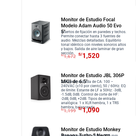
o
o
p
p
o
a
r
r
Monitor de Estudio Focal
r
c
e
e
Modelo Adam Audio 50 Evo
i
t
c
c
5″
Insertos de fijación en paredes y techos.
g
u
i
i
Permite conectar hasta 3 fuentes de
audio. Mezclas detalladas. Equilibrio
i
a
o
o
tonal idéntico con niveles sonoros altos
n
l
o
a
y bajos. Salida de aire laminar de gran
E
E
sección.
S/
1,520
a
e
r
c
S/
1,672
l
l
l
s
i
t
p
p
e
:
g
u
r
r
Monitor de Estudio JBL 306P
r
S
i
a
MKII de 6.5″
e
e
Voltaje de entrada de CA: 100 –
a
/
n
l
240VAC (±10 por ciento), 50 / 60Hz. EQ
c
c
de límite: Estante de LF a 50Hz: -3dB,
:
1
a
e
-1.5dB, 0dB. Control de corte de HF:
i
i
-2dB, 0dB, +2dB. Tipos de entrada
S
,
l
s
analógica: 1 x XLR hembra, 1 x TRS
o
o
E
E
/
5
e
:
hembra, balanceada.
S/
1,090
S/
1,199
o
a
l
l
1
9
r
S
r
c
p
p
,
0
a
/
i
t
r
r
7
.
:
9
Monitor de Estudio Monkey
g
u
Banana Turbo 5 Negro
Dimensiones: 222 x 192 x 275 mm.