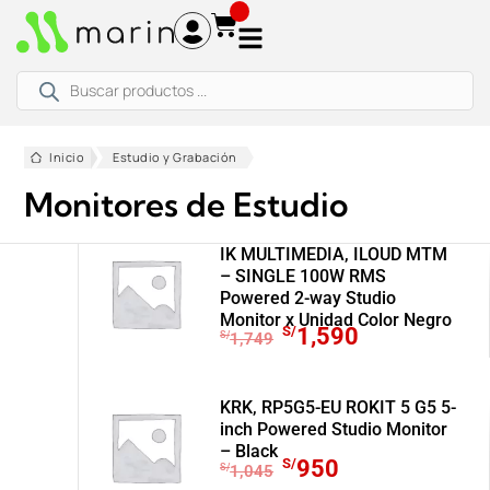
Ir
al
contenido
Búsqueda
de
productos
Inicio
Estudio y Grabación
Monitores de Estudio
IK MULTIMEDIA, ILOUD MTM
– SINGLE 100W RMS
Powered 2-way Studio
Monitor x Unidad Color Negro
E
E
S/
1,590
S/
1,749
l
l
p
p
r
r
KRK, RP5G5-EU ROKIT 5 G5 5-
inch Powered Studio Monitor
e
e
– Black
c
c
E
E
S/
950
S/
1,045
i
i
l
l