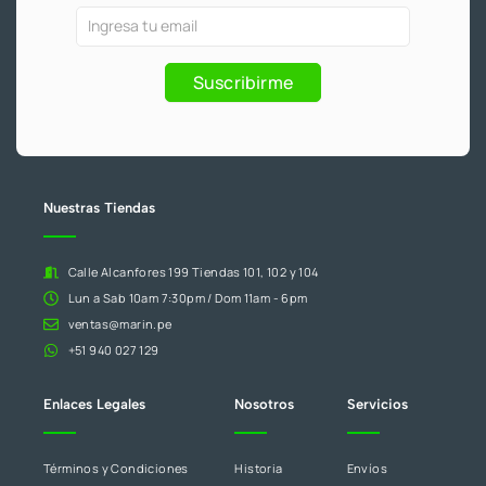
o
e
r
k
a
Ofertas
Si
-
m
f
y
eres
Promociones
humano,
Suscribirme
deja
este
campo
en
blanco.
Nuestras Tiendas
Calle Alcanfores 199 Tiendas 101, 102 y 104
Lun a Sab 10am 7:30pm / Dom 11am - 6pm
ventas@marin.pe
+51 940 027 129
Enlaces Legales
Nosotros
Servicios
Términos y Condiciones
Historia
Envíos